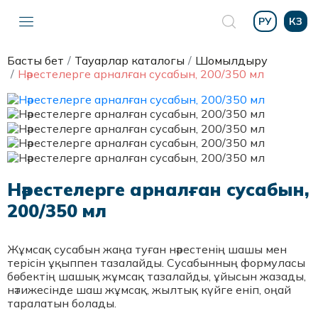
РУ
КЗ
Басты бет
Тауарлар каталогы
Шомылдыру
Нәрестелерге арналған сусабын, 200/350 мл
Нәрестелерге арналған сусабын,
200/350 мл
Жұмсақ сусабын жаңа туған нәрестенің шашы мен
терісін ұқыппен тазалайды. Сусабынның формуласы
бөбектің шашық жұмсақ тазалайды, ұйысын жазады,
нәтижесінде шаш жұмсақ, жылтық күйге еніп, оңай
таралатын болады.