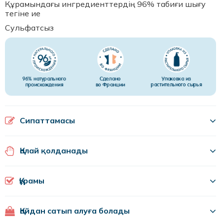
Құрамындағы ингредиенттердің 96% табиғи шығу
тегіне ие
Сульфатсыз
Сипаттамасы
Қалай қолданады
Құрамы
Қайдан сатып алуға болады