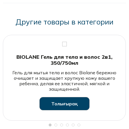
Другие товары в категории
kaspi.kz
goldapple.kz
wildberries.kz
flip.kz
BIOLANE Гель для тела и волос 2в1,
350/750мл
Гель для мытья тела и волос Biolane бережно
очищает и защищает хрупкую кожу вашего
ребенка, делая ее эластичной, мягкой и
защищенной.
Толығырақ